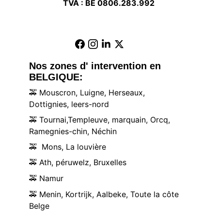
TVA : BE 0806.283.992
Nos zones d' intervention en 
BELGIQUE:
🚕
 Mouscron, Luigne, Herseaux, 
Dottignies, leers-nord
🚕
 Tournai,Templeuve, marquain, Orcq, 
Ramegnies-chin, Néchin
🚕
  Mons, La louvière
🚕
 Ath, péruwelz, Bruxelles
🚕
 Namur
🚕
 Menin, Kortrijk, Aalbeke, Toute la côte 
Belge