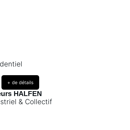
dentiel
+ de détails
eurs HALFEN
striel & Collectif