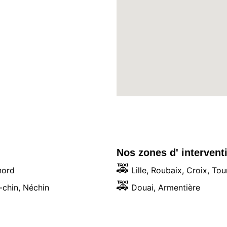
:
Nos zones d' interven
🚕
nord
 Lille, Roubaix, Croix, Tou
🚕
-chin, Néchin
 Douai, Armentière