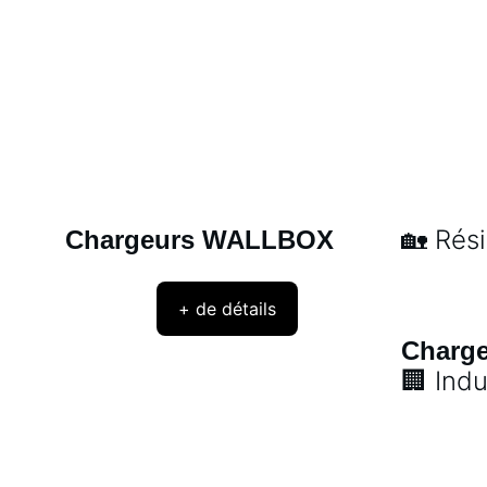
🏡 Rési
Chargeurs WALLBOX
+ de détails
Charg
🏢 Indu