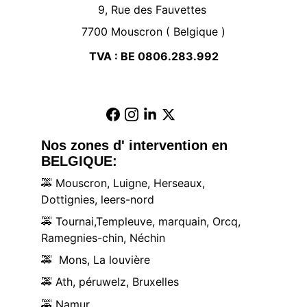
9, Rue des Fauvettes 
7700 Mouscron ( Belgique )
TVA : BE 0806.283.992
Nos zones d' intervention en 
BELGIQUE:
🚕
 Mouscron, Luigne, Herseaux, 
Dottignies, leers-nord
🚕
 Tournai,Templeuve, marquain, Orcq, 
Ramegnies-chin, Néchin
🚕
  Mons, La louvière
🚕
 Ath, péruwelz, Bruxelles
🚕
 Namur