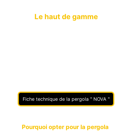
Pergola " NOVA "
Le haut de gamme
Envie de profiter de votre terrasse ou 
jardin toute l’année sans dépasser votre 
budget ? La pergola NOVA est la solution 
sur mesure qu’il vous faut. Accessible/
économique, en aluminium et simple, elle 
offre une protection essentielle tout en 
s’adaptant parfaitement à votre espace 
extérieur.
Fiche technique de la pergola " NOVA "
Pourquoi opter pour la pergola 