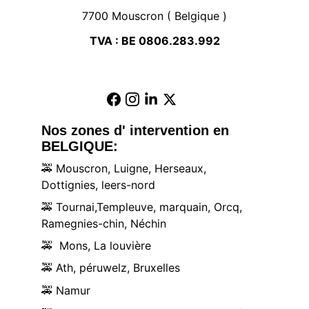
7700 Mouscron ( Belgique )
TVA : BE 0806.283.992
Nos zones d' intervention en 
BELGIQUE:
🚕
 Mouscron, Luigne, Herseaux, 
Dottignies, leers-nord
🚕
 Tournai,Templeuve, marquain, Orcq, 
Ramegnies-chin, Néchin
🚕
  Mons, La louvière
🚕
 Ath, péruwelz, Bruxelles
🚕
 Namur