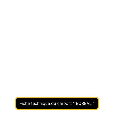
Le carport BOREAL est une solution idéale 
pour protéger vos véhicules des intempéries 
tout en restant accessible et personnalisable. 
Conçu en aluminium, il offre robustesse, 
simplicité et des options sur mesure pour 
s’adapter à vos besoins et à votre espace 
extérieur.
Fiche technique du carport " BOREAL "