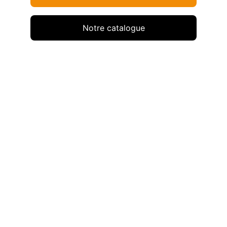
Notre catalogue
BOREAL
le carport fonctionnel 
et accessible