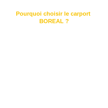
Pourquoi choisir le carport 
BOREAL ?
Un choix économique :
 Le modèle 
BOREAL offre une protection 
efficace à un tarif maîtrisé.
Personnalisation sur mesure :
Ajustez les dimensions, coloris et 
configurations pour répondre à vos 
besoins spécifiques.
Simplicité et efficacité :
 Une 
structure robuste avec un design 
épuré qui s’intègre parfaitement à 
tout type d’environnement.
Matériaux durables :
 Fabriqué en 
aluminium, le carport BOREAL est 
résistant aux intempéries et 