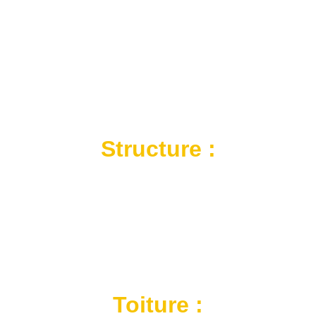
Structure :
Adossé, Semi-Adossé, Autoporté
Configuration : Déport poteaux 1000 
mm, double pente
Poteaux de maintien : 150 x 150 mm 
avec platines invisbles
Toiture :