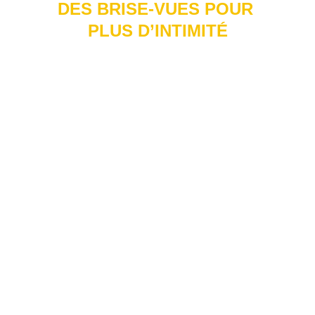
DES BRISE-VUES POUR 
PLUS D’INTIMITÉ
Qu’ils soient ajourés, pleins, latéraux ou dans 
la profondeur, les brises-vues permettent de 
protéger votre voiture des regards mais aussi 
de la pluie et du vent.
Nous vous proposons un large panel de 
modèles, 
il est également possible de les 
mixer !