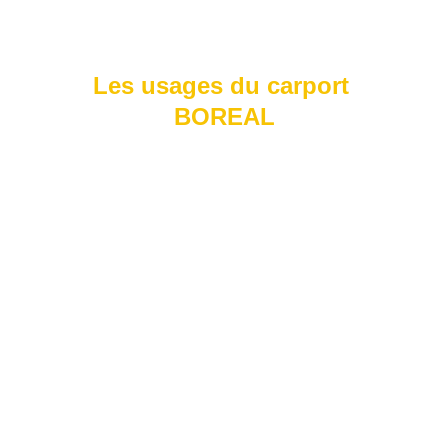
nécessite peu d’entretien.
Les usages du carport 
BOREAL
Protection des véhicules :
 Protégez 
vos voitures, motos ou remorques 
des intempéries, du soleil ou de la 
neige.
Aménagement d’espace extérieur :
Ajoutez un espace abrité pour des 
activités en plein air ou comme 
extension de votre maison.
Adaptabilité :
 Idéal pour les terrains 
avec des contraintes spécifiques, 
comme des espaces réduits ou 
irréguliers.