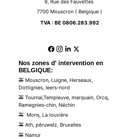
9, Rue des Fauvettes 
7700 Mouscron ( Belgique )
TVA : BE 0806.283.992
Nos zones d' intervention en 
BELGIQUE:
🚕
 Mouscron, Luigne, Herseaux, 
Dottignies, leers-nord
🚕
 Tournai,Templeuve, marquain, Orcq, 
Ramegnies-chin, Néchin
🚕
  Mons, La louvière
🚕
 Ath, péruwelz, Bruxelles
🚕
 Namur