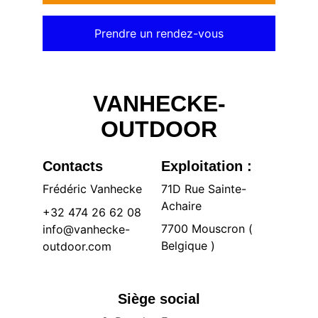
Prendre un rendez-vous
VANHECKE-
OUTDOOR
Contacts
Exploitation :
Frédéric Vanhecke
71D Rue Sainte-
Achaire 
+32 474 26 62 08
7700 Mouscron ( 
info@vanhecke-
Belgique )
outdoor.com
Siège social