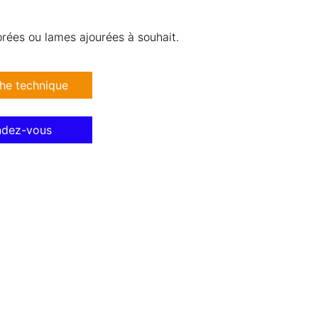
orées ou lames ajourées à souhait.
che technique
ndez-vous