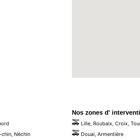
:
Nos zones d' interven
🚕
nord
 Lille, Roubaix, Croix, Tou
🚕
-chin, Néchin
 Douai, Armentière