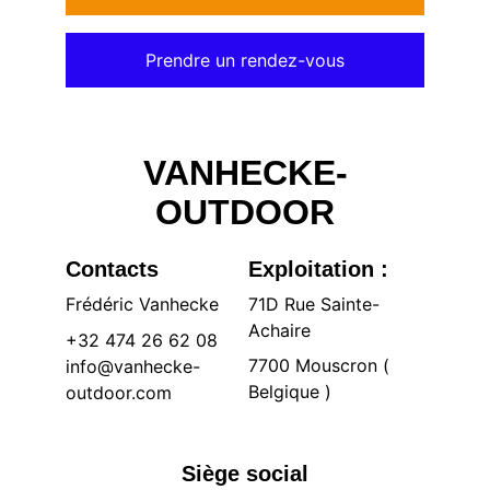
Prendre un rendez-vous
VANHECKE-
OUTDOOR
Contacts
Exploitation :
Frédéric Vanhecke
71D Rue Sainte-
Achaire 
+32 474 26 62 08
7700 Mouscron ( 
info@vanhecke-
Belgique )
outdoor.com
Siège social