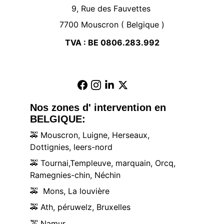
9, Rue des Fauvettes 
7700 Mouscron ( Belgique )
TVA : BE 0806.283.992
Nos zones d' intervention en 
BELGIQUE:
🚕
 Mouscron, Luigne, Herseaux, 
Dottignies, leers-nord
🚕
 Tournai,Templeuve, marquain, Orcq, 
Ramegnies-chin, Néchin
🚕
  Mons, La louvière
🚕
 Ath, péruwelz, Bruxelles
🚕
 Namur